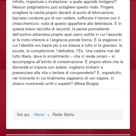
infinito, impostura o rivelazione: a quale approdo rivolgersi?
Nessun pragmatismo può sciogliere questo nodo. Fingere,
scegliere la cecità proprio davanti al punto di biforcazione,
lasciarsi condurre pur di non vedere, soffocare il terrore con il
chiacchiericcio: nulla di questo appartiene alla letteratura. E in
questa breve raccolta di racconti, la penna promettente
dell’autrice attraversa proprio quel varco sottile in cui l’assurdo
si fa moto interiore e l’angoscia prende forma. È la stagione in
cui l’identità non basta più a se stessa e tutto si fa gravoso: la
scuola, la competizione, l’abitudine, l’Es. Una caduta mai del
tutto libera, dove lo smarrimento – che ci rende umani – si
accompagna all’istinto di conservazione. È proprio allora che la
domanda si impone con ardore: vogliamo limitarci a
presenziare alla vita o tentare di comprenderla? E, soprattutto,
nel momento in cui finalmente sappiamo di non sapere, ci
stiamo mostrando umili o superbi? (Mirea Borgia)
Sei qui:
Home
Reder Marta